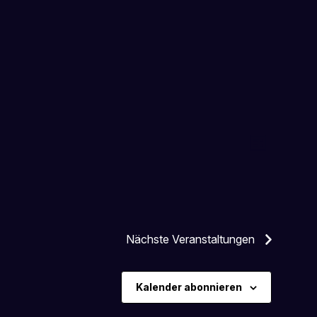
Ansi
Veran
Liste
Ansic
Navi
Navig
Nächste
Veranstaltungen
Kalender abonnieren