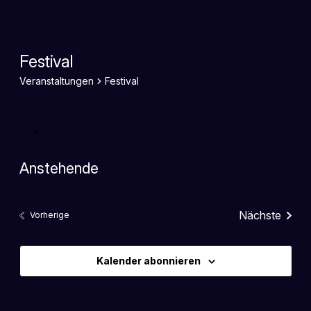
Festival
Veranstaltungen
Festival
Es wurden keine Ergebnisse gefunden.
Hinweis
Ansi
Ver
Anstehende
Liste
Ans
Navi
Datum
Nav
wählen.
Heute
Nächste
Veranstaltungen
Vorherige
Veranstal
Kalender abonnieren